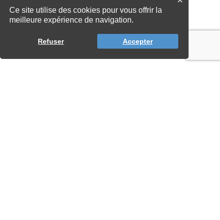
✕
Ce site utilise des cookies pour vous offrir la
meilleure expérience de navigation.
Refuser
Accepter
LA VEILLE
RÈGLEMENTAIRE DE
L’INEC DU 27 JUILLET
2026
23 juillet 2026
Lire la suite »