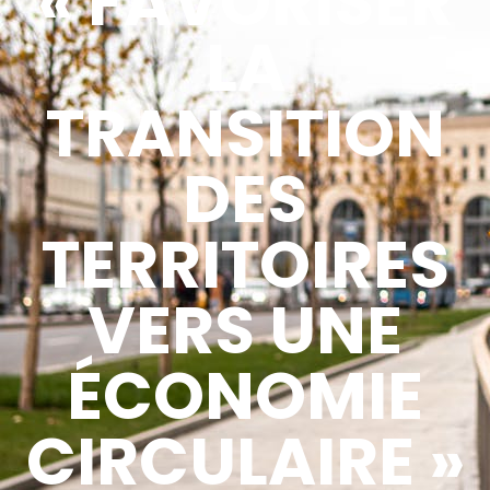
« FAVORISER
LA
TRANSITION
DES
TERRITOIRES
VERS UNE
ÉCONOMIE
CIRCULAIRE »