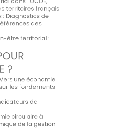
rial dans l’OCDE,
s territoires français
z : Diagnostics de
préférences des
être territorial :
 POUR
E ?
: Vers une économie
 sur les fondements
indicateurs de
e circulaire à
émique de la gestion