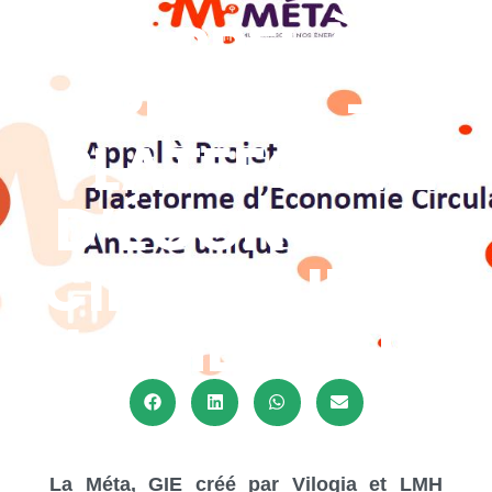
APPEL À
PROJET –
PLATEFORME
D’ÉCONOMIE
CIRCULAIRE –
LA MÉTA GIE
La Méta, GIE créé par Vilogia et LMH