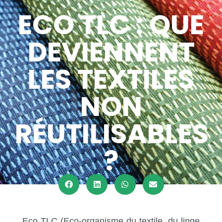
ECO TLC : QUE
DEVIENNENT
LES TEXTILES
NON
RÉUTILISABLES
?
Eco TLC (Eco-organisme du textile, du linge