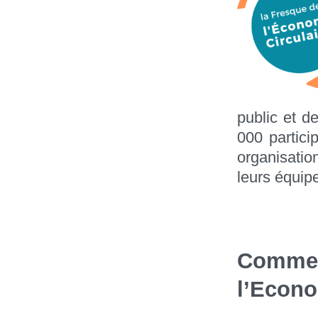
public et d
000 partici
organisatio
leurs équip
Comme
l’Econo