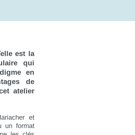
lle est la
laire qui
adigme en
ntages de
et atelier
riacher et
u un format
ne les clés