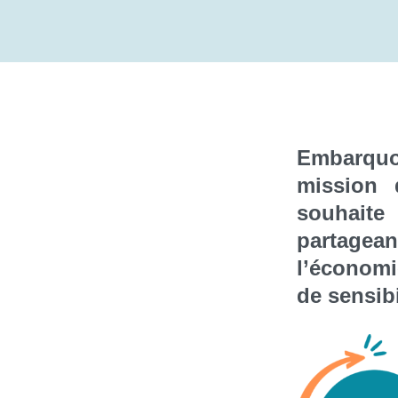
Embarquon
mission 
souhaite
partagea
l’économi
de sensibi