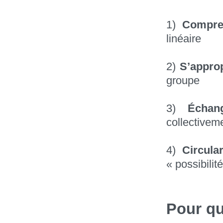
1)
Compre
linéaire
2)
S’approp
groupe
3)
Échan
collectivem
4)
Circular
« possibilit
Pour qu