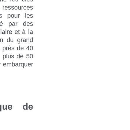
s ressources
ns pour les
né par des
aire et à la
on du grand
t près de 40
e plus de 50
ur embarquer
que de