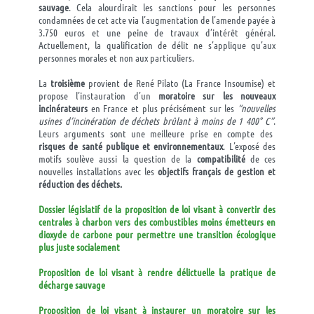
sauvage
. Cela alourdirait les sanctions pour les personnes
condamnées de cet acte via l’augmentation de l’amende payée à
3.750 euros et une peine de travaux d’intérêt général.
Actuellement, la qualification de délit ne s’applique qu’aux
personnes morales et non aux particuliers.
La
troisième
provient de René Pilato (La France Insoumise) et
propose l’instauration d’un
moratoire sur les nouveaux
incinérateurs
en France et plus précisément sur les
“nouvelles
usines d’incinération de déchets brûlant à moins de 1 400° C”
.
Leurs arguments sont une meilleure prise en compte d
es
risques de santé publique et environnementaux
. L’exposé des
motifs soulève aussi la question de la
compatibilité
de ces
nouvelles installations avec les
objectifs français de gestion et
réduction des déchets.
Dossier législatif de la proposition de loi visant à convertir des
centrales à charbon vers des combustibles moins émetteurs en
dioxyde de carbone pour permettre une transition écologique
plus juste socialement
Proposition de loi visant à rendre délictuelle la pratique de
décharge sauvage
Proposition de loi visant à instaurer un moratoire sur les