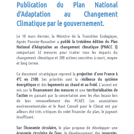
Publication du Plan National
d’Adaptation au Changement
Climatique par le gouvernement.
Le 10 mars dernier, la Ministre de la Transition Ecologique,
Agnès Pannier-Runacher a
publié la troisième édition du Plan
National d’Adaptation au changement climatique (PNACC 3)
comportant 52 mesures pour traiter tous les impacts du
changement climatique et 200 actions concrètes à court, moyen
et long terme.
Ce document stratégique reprend la
projection d’une France à
4°C en 2100
. Ses priorités sont la r
ésilience du système
énergétique
et des
logements au chaud et au froid.
L’accent est
mis sur le
financement des mesures
et une
territorialisation de
l’action
en passant par la concertation avec les élus locaux lors
de leur renouvellement des PCAET. Les associations
environnementales et le Haut Conseil pour le Climat ont par
ailleurs été très critiques du volet financier du plan, le jugeant
insuffisant.
Sur l’économie circulaire,
le plan propose de développer une
économie circulaire de l’eau
, le développement des
synergies