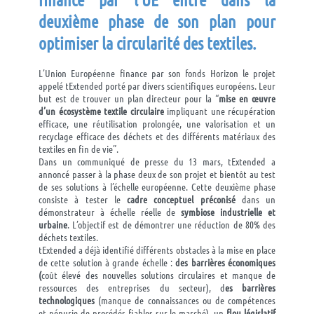
deuxième phase de son plan pour
optimiser la circularité des textiles.
L’Union Européenne finance par son fonds Horizon le projet
appelé tExtended porté par divers scientifiques européens. Leur
but est de trouver un plan directeur pour la “
mise en œuvre
d’un écosystème textile circulaire
impliquant une récupération
efficace, une réutilisation prolongée, une valorisation et un
recyclage efficace des déchets et des différents matériaux des
textiles en fin de vie”.
Dans un communiqué de presse du 13 mars, tExtended a
annoncé passer à la phase deux de son projet et bientôt au test
de ses solutions à l’échelle européenne. Cette deuxième phase
consiste à tester le
cadre conceptuel préconisé
dans un
démonstrateur à échelle réelle de
symbiose industrielle et
urbaine
. L’objectif est de démontrer une réduction de 80% des
déchets textiles.
tExtended a déjà identifié différents obstacles à la mise en place
de cette solution à grande échelle :
des
barrières économiques
(
coût élevé des nouvelles solutions circulaires et manque de
ressources des entreprises du secteur), d
es barrières
technologiques
(manque de connaissances ou de compétences
et pénurie de procédés fiables sur le marché), un
flou législatif