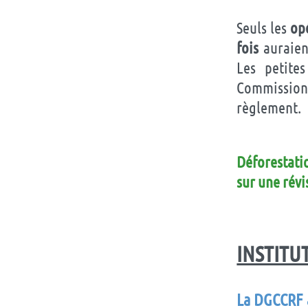
Seuls les
opé
fois
auraient
Les petites
Commission
règlement.
Déforestati
sur une révi
INSTITU
La DGCCRF a