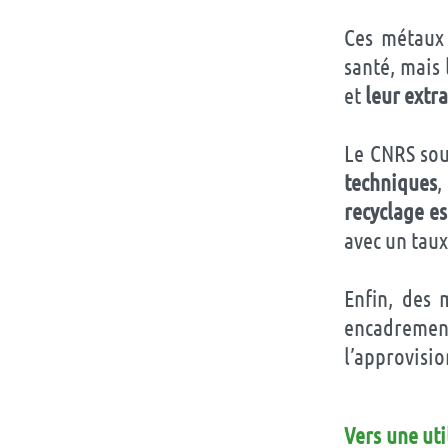
Ces métaux 
santé, mais
et
leur extr
Le CNRS so
techniques
recyclage e
avec un taux
Enfin, des 
encadrement
l’approvisi
Vers une uti