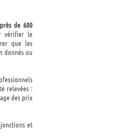
 près de 600
r vérifier le
urer que les
en donnés ou
ofessionnels
é relevées :
age des prix
jonctions et