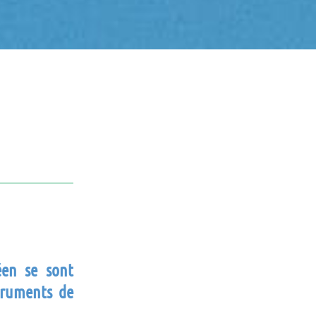
éen se sont
truments de