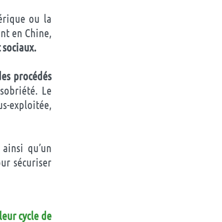
érique ou la
nt en Chine,
 sociaux.
 des procédés
sobriété. Le
s-exploitée,
 ainsi qu’un
ur sécuriser
leur cycle de