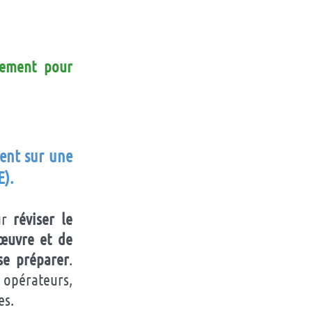
lement pour
ment sur une
E)
.
ur
réviser le
 œuvre et de
se préparer
.
s opérateurs,
es.