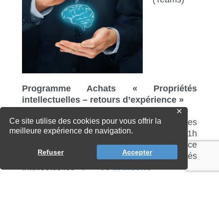
Programme Achats « Propriétés
intellectuelles – retours d’expérience »
✕
Ce site utilise des cookies pour vous offrir la
11h-12h l Le Programme Achats Circulaires
meilleure expérience de navigation.
et Solidaires vous donne rdv le 30 mai à 11h
pour découvrir les retours d’expérience
Refuser
Accepter
d’acheteurs pour les achats « Propriétés
intellectuelles ».
>> Je m’inscris