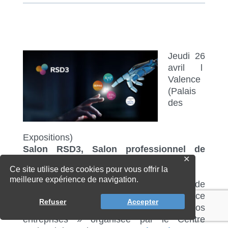
Jeudi 26
avril l
Valence
(Palais
des
Expositions)
Salon RSD3, Salon professionnel de
✕
l’industrie 4.0
Ce site utilise des cookies pour vous offrir la
meilleure expérience de navigation.
11h-12h l L’INEC participera à la table ronde
« Les conséquences de la mise en place
Refuser
Accepter
progressive de la loi AGEC sur nos
entreprises » organisée par le Centre