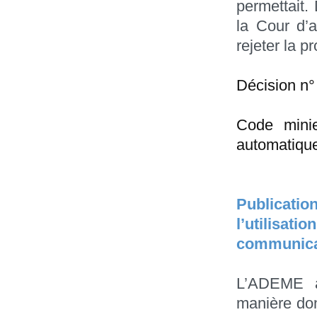
permettait.
la Cour d’
rejeter la p
Décision n°
Code minie
automatiqu
Publicat
l’utilisat
communicat
L’ADEME a
manière dont