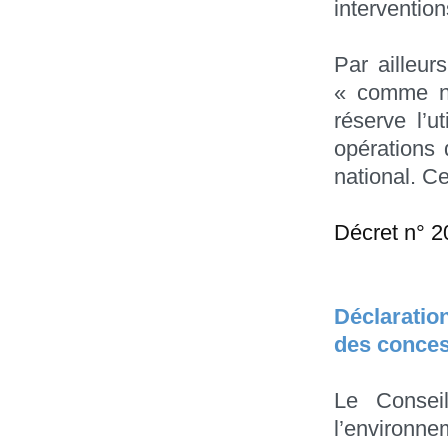
interventio
Par ailleur
« comme ne
réserve l’u
opérations 
national. C
Décret n° 2
Déclaratio
des conces
Le Conseil
l’environn