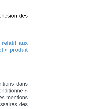
ohésion des
relatif aux
et « produit
ditions dans
onditionné »
ces mentions
essaires des