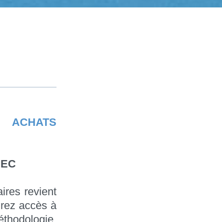
 ACHATS
NEC
ires revient
urez accès à
éthodologie,