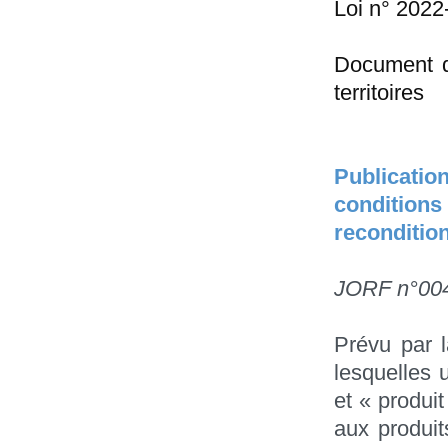
Loi n° 2022
Document d
territoires
Publicatio
conditions 
reconditio
JORF n°004
Prévu par l
lesquelles 
et « produi
aux produit