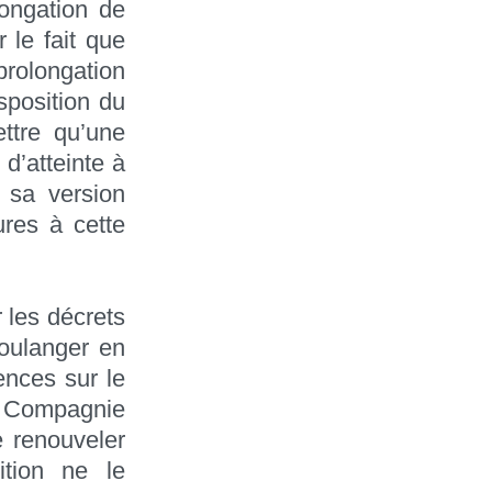
longation de
 le fait que
olongation
sposition du
ttre qu’une
d’atteinte à
s sa version
ures à cette
r les décrets
oulanger en
ences sur le
a Compagnie
e renouveler
tion ne le