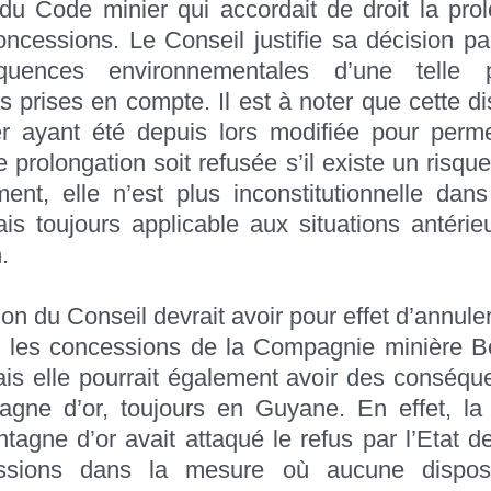
 du Code minier qui accordait de droit la pro
oncessions. Le Conseil justifie sa décision par
quences environnementales d’une telle pr
as prises en compte. Il est à noter que cette di
r ayant été depuis lors modifiée pour perme
prolongation soit refusée s’il existe un risque 
ment, elle n’est plus inconstitutionnelle dan
ais toujours applicable aux situations antérie
.
on du Conseil devrait avoir pour effet d’annule
t les concessions de la Compagnie minière B
s elle pourrait également avoir des conséqu
tagne d’or, toujours en Guyane. En effet, l
tagne d’or avait attaqué le refus par l’Etat d
ssions dans la mesure où aucune disposi