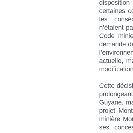
disposition
certaines c
les consé
n’étaient p
Code minie
demande de 
l’environne
actuelle, m
modification
Cette décisi
prolongean
Guyane, mai
projet Mon
minière Mon
ses conce