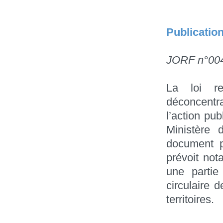
Publication
JORF n°004
La loi rel
déconcentr
l’action pub
Ministère 
document pr
prévoit not
une partie
circulaire 
territoires.