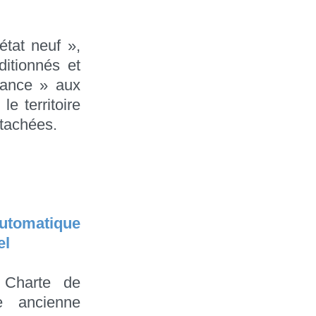
état neuf »,
itionnés et
France » aux
e territoire
étachées.
automatique
el
a Charte de
ne ancienne