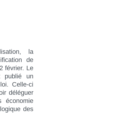
isation, la
fication de
2 février. Le
t publié un
oi. Celle-ci
oir déléguer
ds économie
ologique des