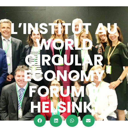
L’INSTITUT AU
WORLD
CIRCULAR
ECONOMY
FORUM À
HELSINKI