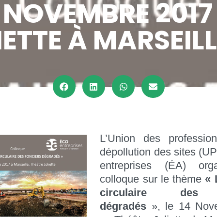
 NOVEMBRE 2017
ETTE À MARSEILL
L’Union des professio
dépollution des sites (U
entreprises (ÉA) org
colloque sur le thème
« 
circulaire des 
dégradés
», le 14 Nov