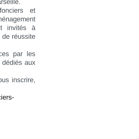
rseille.
fonciers et
aménagement
t invités à
s de réussite
ces par les
l dédiés aux
us inscrire,
iers-