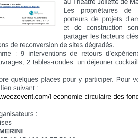
au Théâtre Joliette de Ma
Les propriétaires de 
porteurs de projets d’
et de construction son
partager les facteurs clé
ons de reconversion de sites dégradés.
me : 9 interventions de retours d’expérien
uvrages, 2 tables-rondes, un déjeuner cocktai
core quelques places pour y participer. Pour vo
 lien suivant :
.weezevent.com/l-economie-circulaire-des-fonc
ganisateurs :
ises
L MERINI