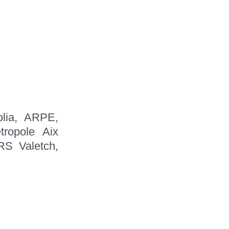
olia, ARPE,
ropole Aix
RS Valetch,