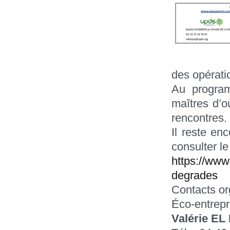
des opérati
Au program
maîtres d’o
rencontres.
Il reste en
consulter le
https://www
degrades
Contacts or
Éco-entrepr
Valérie E