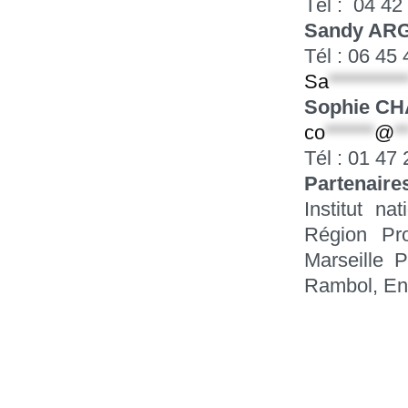
Tél : 04 42
Sandy A
Tél : 06 45
Sa
*********
Sophie CH
co
******
@
*
Tél : 01 47
Partenaire
Institut n
Région Pr
Marseille 
Rambol, Env