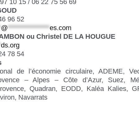
 97 10 15 / 06 22 75 56 69
RGOUD
 46 96 52
*
@
***************
es.com
AMBON ou Christel DE LA HOUGUE
*
ds.org
 24 78 54
s
ational de l’économie circulaire, ADEME, Ve
ovence – Alpes – Côte d’Azur, Suez, Mét
Provence, Quadran, EODD, Kaléa Kalies, G
iron, Navarrats