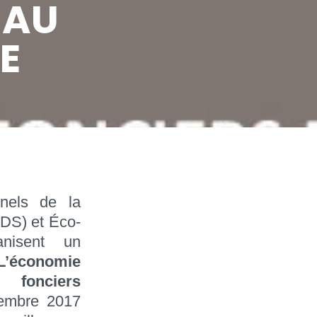
 AU
E
nnels de la
PDS) et Éco-
anisent un
L’économie
fonciers
embre 2017