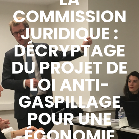
COMMISSION
JURIDIQUE :
DÉCRYPTAGE
DU PROJET DE
LOI ANTI-
GASPILLAGE
POUR UNE
ÉCONOMIE