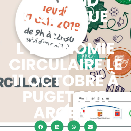
SECOND
COLLOQUE
SUR
L’ÉCONOMIE
CIRCULAIRE LE
11 OCTOBRE À
PUGET SUR
ARGENS