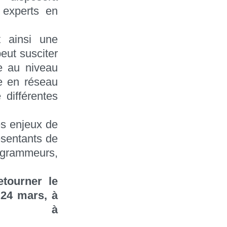
 experts en
 ainsi une
eut susciter
e au niveau
se en réseau
 différentes
es enjeux de
ésentants de
ogrammeurs,
etourner le
 24 mars, à
 à