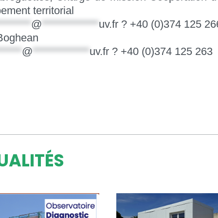
ement territorial
********
@
*************
uv.fr
? +40 (0)374 125 26
Boghean
******
@
*************
uv.fr
? +40 (0)374 125 263
UALITÉS