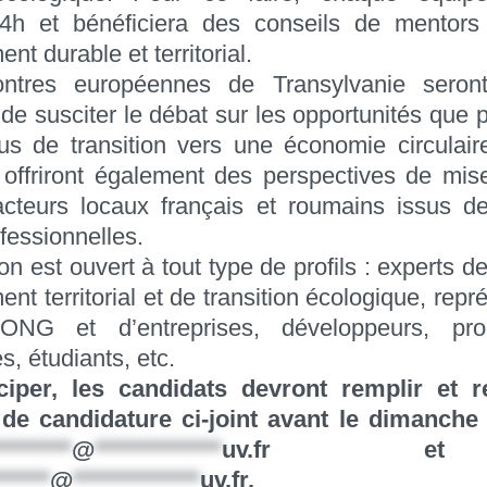
24h et bénéficiera des conseils de mentors
t durable et territorial.
ntres européennes de Transylvanie seront
 de susciter le débat sur les opportunités que p
us de transition vers une économie circulair
s offriront également des perspectives de mi
cteurs locaux français et roumains issus de
fessionnelles.
n est ouvert à tout type de profils : experts d
nt territorial et de transition écologique, repr
’ONG et d’entreprises, développeurs, pr
es, étudiants, etc.
ciper, les candidats devront remplir et r
 de candidature ci-joint avant le dimanche
********
@
*************
uv.fr
et
******
@
*************
uv.fr
.