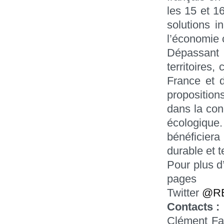
les 15 et 1
solutions i
l’économie c
Dépassant l
territoires
France et 
proposition
dans la con
écologique.
bénéficier
durable et te
Pour plus d
pages
Twitter
@RE
Contacts :
Clément Fa