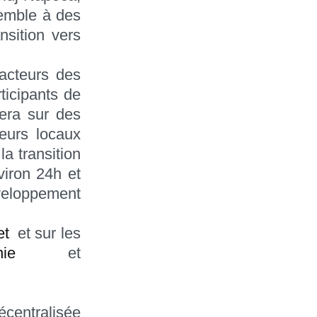
semble à des
nsition vers
 acteurs des
ticipants de
era sur des
deurs locaux
a transition
viron 24h et
veloppement
et
et sur les
ie
et
centralisée