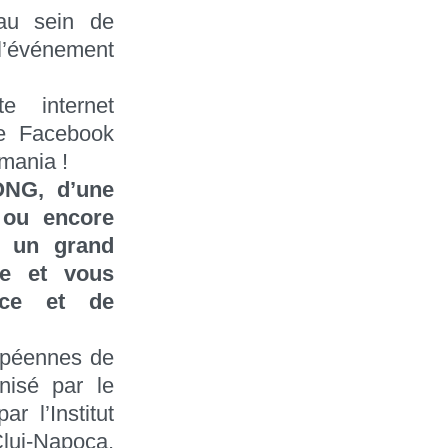
 au sein de
 l’événement
e internet
ge Facebook
mania !
ONG, d’une
r ou encore
z un grand
le et vous
nce et de
opéennes de
nisé par le
 l’Institut
Cluj-Napoca,