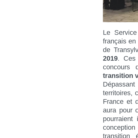
Le Service
français e
de Transyl
2019
. Ces
concours 
transition 
Dépassant l
territoires
France et d
aura pour o
pourraient 
conception 
transition