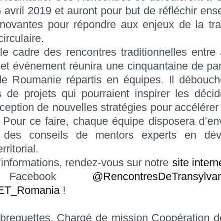
6 avril 2019 et auront pour but de réfléchir en
nnovantes pour répondre aux enjeux de la tra
irculaire.
e cadre des rencontres traditionnelles entre
, cet événement réunira une cinquantaine de par
de Roumanie répartis en équipes. Il débouch
s de projets qui pourraient inspirer les déci
ception de nouvelles stratégies pour accélérer l
 Pour ce faire, chaque équipe disposera d’en
a des conseils de mentors experts en dé
rritorial.
’informations, rendez-vous sur notre
site intern
 Facebook
@RencontresDeTransylvan
T_Romania
!
breguettes, Chargé de mission Coopération dé