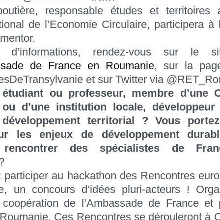
outière, responsable études et territoires
National de l’Economie Circulaire, participera à
 mentor.
 d’informations, rendez-vous sur le sit
ssade de France en Roumanie
, sur la pa
sDeTransylvanie et sur Twitter via @RET_Ro
 étudiant ou professeur, membre d’une 
 ou d’une institution locale, développeu
 développement territorial ? Vous porte
our les enjeux de développement durab
z rencontrer des spécialistes de Fra
?
z participer au hackathon des Rencontres eur
ie, un concours d’idées pluri-acteurs ! Orga
 coopération de l’Ambassade de France et par
 Roumanie. Ces Rencontres se dérouleront à 