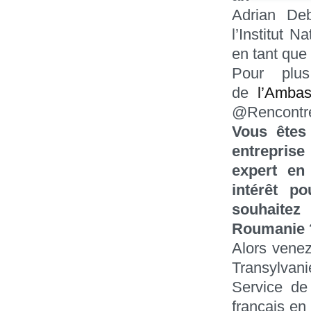
Adrian Deb
l’Institut 
en tant que
Pour plus
de
l’Amba
@Rencontre
Vous êtes
entreprise
expert en
intérêt p
souhaite
Roumanie
Alors vene
Transylvan
Service de
français en