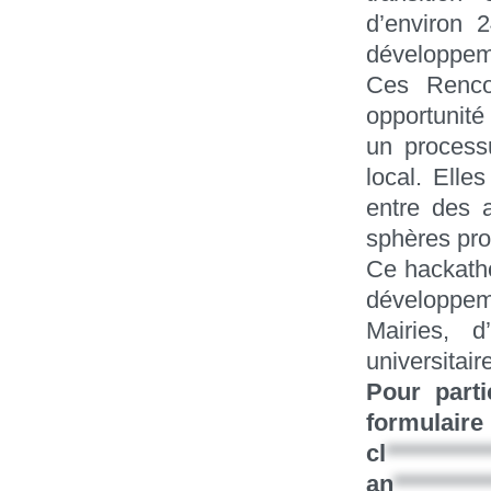
d’environ 
développemen
Ces Renco
opportunité
un process
local. Elle
entre des a
sphères pro
Ce hackatho
développeme
Mairies, d
universitair
Pour parti
formulaire
cl
**********
an
*********