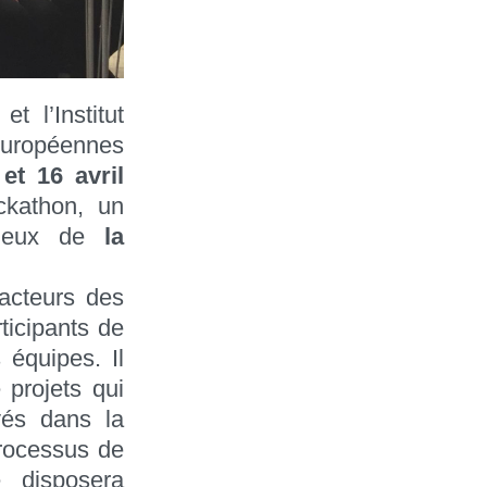
 l’Institut
européennes
et 16 avril
ckathon, un
jeux de
la
 acteurs des
ticipants de
 équipes. Il
 projets qui
ivés dans la
processus de
e disposera