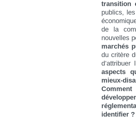
transition
publics, le
économique 
de la com
nouvelles po
marchés pu
du critère d
d’attribuer
aspects qu
mieux-disa
Comment l
développ
réglement
identifier ?