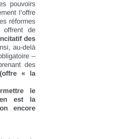
des pouvoirs
ment l’offre
tes réformes
offrent de
incitatif des
insi, au-delà
obligatoire –
mprenant des
(offre « la
rmettre le
en est la
-on encore