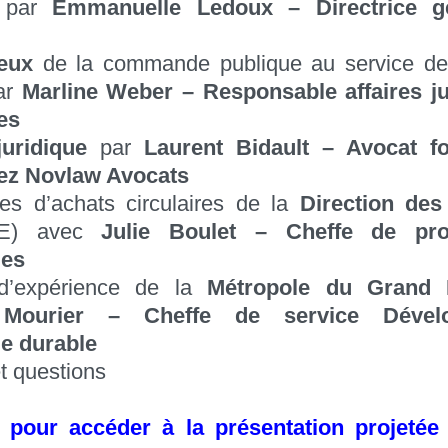
par
Emmanuelle Ledoux – Directrice g
ieux
de la commande publique au service de
par
Marline Weber – Responsable affaires ju
es
uridique
par
Laurent Bidault – Avocat f
ez Novlaw Avocats
ues d’achats circulaires de la
Direction des
E) avec
Julie Boulet – Cheffe de pro
les
 d’expérience de la
Métropole du Grand 
 Mourier – Cheffe de service Dével
e durable
t questions
i pour accéder à la présentation projetée