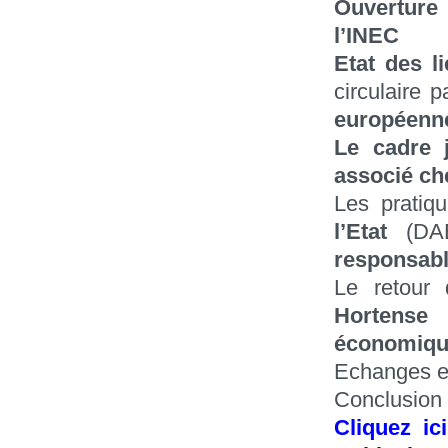
Ouverture
l’INEC
Etat des l
circulaire 
européenn
Le cadre j
associé ch
Les pratiq
l’Etat
(DA
responsab
Le retour
Hortense
économiqu
Echanges e
Conclusion
Cliquez ic