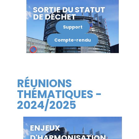
SORTIE DU STATUT
DE DÉCHET
Support
Compte-rendu
RÉUNIONS
THÉMATIQUES -
2024/2025
ENJEUX
D'HARMONISATION