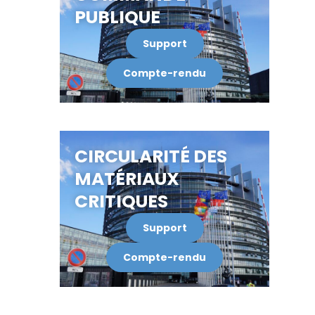
PUBLIQUE
Support
Compte-rendu
CIRCULARITÉ DES
MATÉRIAUX
CRITIQUES
Support
Compte-rendu