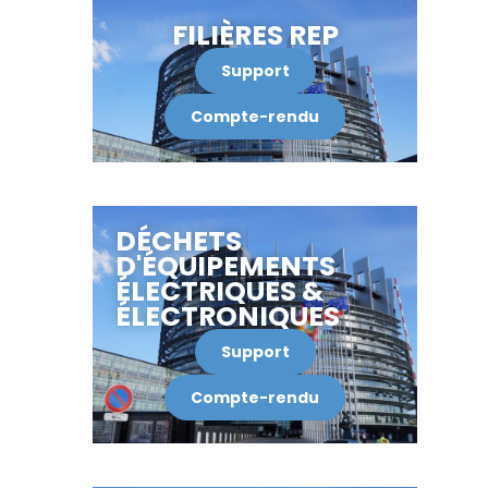
FILIÈRES REP
Support
Compte-rendu
DÉCHETS
D'ÉQUIPEMENTS
ÉLECTRIQUES &
ÉLECTRONIQUES
Support
Compte-rendu