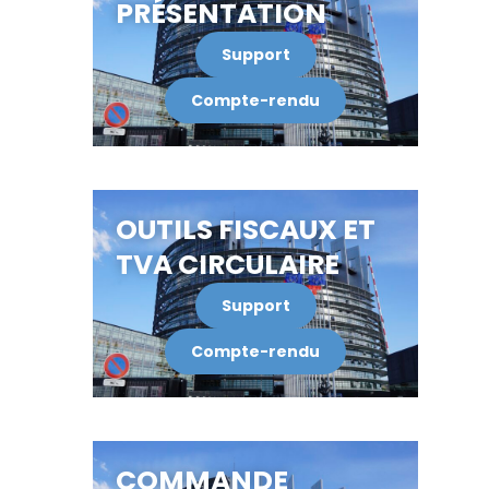
PRÉSENTATION
Support
Compte-rendu
OUTILS FISCAUX ET
TVA CIRCULAIRE
Support
Compte-rendu
COMMANDE