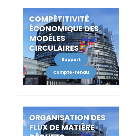
COMPÉTITIVITÉ
ÉCONOMIQUE DES
MODÈLES
CIRCULAIRES
Support
Compte-rendu
ORGANISATION DES
FLUX DE MATIÈRE