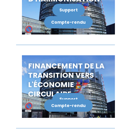
Support
Compte-rendu
FINANCEMENT DE LA
TRANSITION VERS
L'ÉCONOMIE
CIRCULAIRE
Support
Compte-rendu