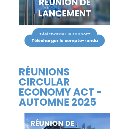
RÉUNION DE
LANCEMENT
Télécharger le support
Télécharger le compte-rendu
RÉUNIONS
CIRCULAR
ECONOMY ACT -
AUTOMNE 2025
RÉUNION DE