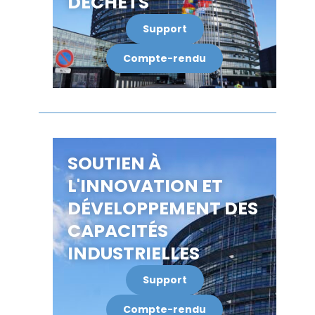
DÉCHETS
Support
Compte-rendu
SOUTIEN À
L'INNOVATION ET
DÉVELOPPEMENT DES
CAPACITÉS
INDUSTRIELLES
Support
Compte-rendu