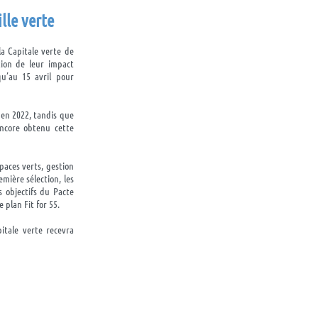
ille verte
la Capitale verte de
tion de leur impact
qu’au 15 avril pour
 en 2022, tandis que
encore obtenu cette
spaces verts, gestion
mière sélection, les
s objectifs du Pacte
 plan Fit for 55.
itale verte recevra