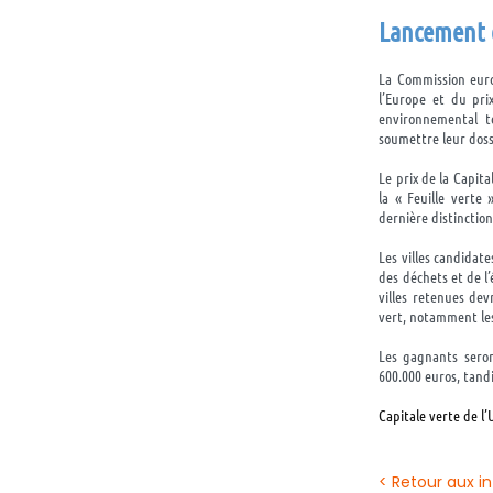
Lancement 
La Commission europ
l’Europe et du pri
environnemental to
soumettre leur doss
Le prix de la Capit
la « Feuille verte
dernière distinction
Les villes candidate
des déchets et de l
villes retenues dev
vert, notamment les 
Les gagnants seron
600.000 euros, tandi
Capitale verte de l’
< Retour aux i