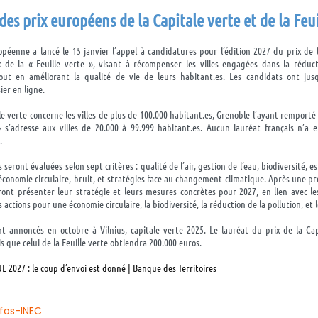
d
es
p
rix européen
s
de la Capitale verte
et de la Feu
éenne a lancé le 15 janvier l’appel à candidatures pour l’édition 2027 du prix de 
x de la « Feuille verte », visant à récompenser les villes engagées dans la réduc
ut en améliorant la qualité de vie de leurs habitant.es. Les candidats ont jus
ier en ligne.
ale verte concerne les villes de plus de 100.000 habitant.es, Grenoble l’ayant remporté
 » s’adresse aux villes de 20.000 à 99.999 habitant.es. Aucun lauréat français n’a 
.
s seront évaluées selon sept critères : qualité de l’air, gestion de l’eau, biodiversité, e
’économie circulaire, bruit, et stratégies face au changement climatique. Après une pre
ront présenter leur stratégie et leurs mesures concrètes pour 2027, en lien avec le
actions pour une économie circulaire, la biodiversité, la réduction de la pollution, et le
t annoncés en octobre à Vilnius, capitale verte 2025. Le lauréat du prix de la Cap
s que celui de la Feuille verte obtiendra 200.000 euros.
UE 2027 : le coup d’envoi est donné | Banque des Territoires
nfos-INEC