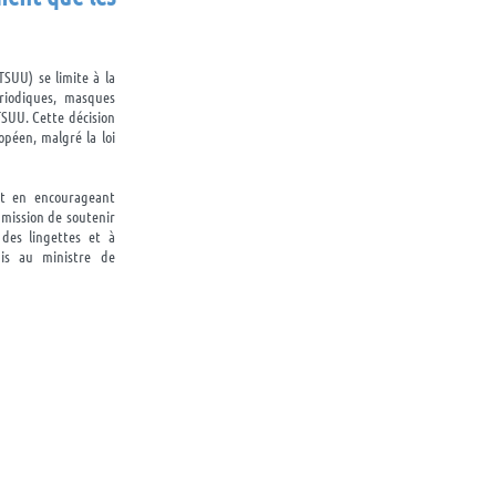
TSUU) se limite à la
ériodiques, masques
TSUU. Cette décision
péen, malgré la loi
ent en encourageant
 mission de soutenir
des lingettes et à
mis au ministre de