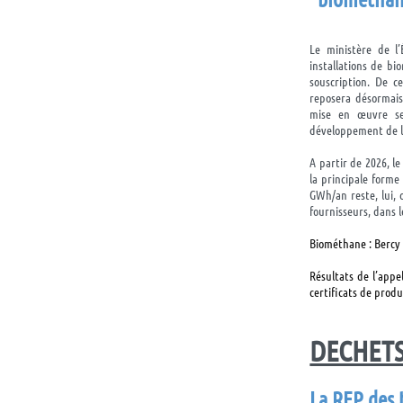
Le ministère de l
installations de bi
souscription. De c
reposera désormais 
mise en œuvre ser
développement de la
A partir de 2026, l
la principale forme
GWh/an reste, lui, 
fournisseurs, dans l
Biométhane : Bercy n
Résultats de l’appe
certificats de prod
DECHET
La REP des 