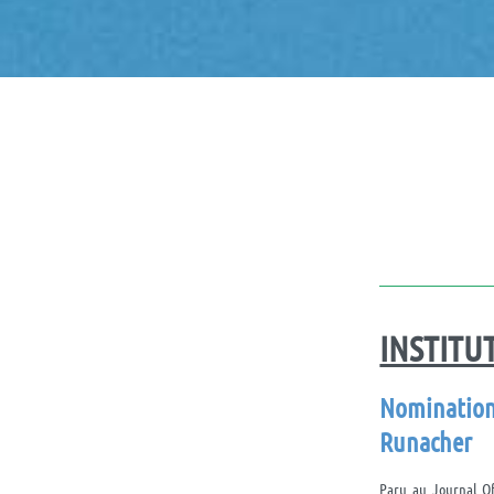
INSTITU
Nominatio
Runacher
Paru au Journal Off