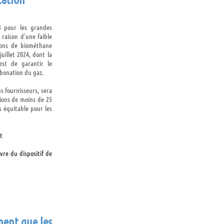
3 pour les grandes
 raison d’une faible
tions de biométhane
uillet 2024, dont la
est de garantir le
rbonation du gaz.
s fournisseurs, sera
tions de moins de 25
s équitable pour les
nt
vre du dispositif de
ment que les