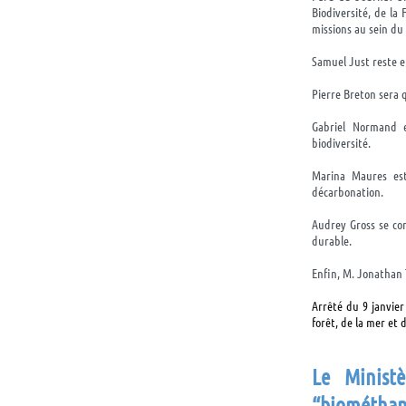
Biodiversité, de la 
missions au sein du
Samuel Just reste e
Pierre Breton sera q
Gabriel Normand e
biodiversité.
Marina Maures est 
décarbonation.
Audrey Gross se con
durable.
Enfin, M. Jonathan 
Arrêté du 9 janvier
forêt, de la mer et 
Le Minist
“biométhane