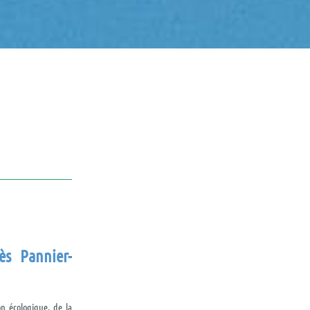
nès
Pannier-
on écologique, de la