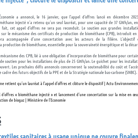
’Économie a annoncé, le 16 janvier, que l’appel d’offres lancé en décembre 202
ométhane injecté n’a retenu qu’un seul lauréat, pour une capacité de 37 GWh/an, en
e fait, cet appel d’offres ne sera pas reconduit. Le soutien aux grandes installa
sur le mécanisme des certificats de production de biométhane (CPB), introduit en j
a accompagnée d’une concertation avec les acteurs de la filière. L’objectif 
 production de biométhane, essentielle pour la souveraineté énergétique et la déca
e mécanisme des CPB, lié à une obligation d’incorporation de biométhane pour certain
 de soutien pour les installations de plus de 25 GWh/an. Le guichet pour les installa
ouvert. Les prochains défis annoncés concerneront la soutenabilité du coût et l’accè
e cadre des futurs objectifs de la PPE et de la Stratégie nationale bas-carbone (SNBC).
e retient qu’un lauréat à l’appel d’offres et clôture le dispositif | Actu Environneme
l d’offres « biométhane injecté » et lancement d’une concertation sur la mise en œu
uction de biogaz | Ministère de l’Economie
S
textiles sanitaires à usage unique ne couvre finale