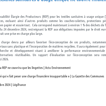
nsabilité Élargie des Producteurs (REP) pour les textiles sanitaires à usage unique (
tes, excluant ainsi d’autres produits comme les couches-culottes, protections p
 en papier et essuie-tout. Cela correspond maintenant à environ 1 % des déchets de 
du 24 décembre 2024, restreignant la REP aux obligations imposées par le droit euro
yait une prise en charge plus large.
 charge devra par ailleurs favoriser l’éco-conception de ces produits, notamm
tériaux sans plastique et l’incorporation de matières recyclées. Il aura également pour
cherche et développement visant à améliorer la performance environnementale 
ternatives réutilisables. Un rapport d’évaluation sur l’éco-conception sera re
ci 2026.
: la REP ne couvrira que les lingettes | Actu Environnement
êté qui « fait peser une charge financière insupportable » | La Gazette des Communes
bre 2024 | Légifrance