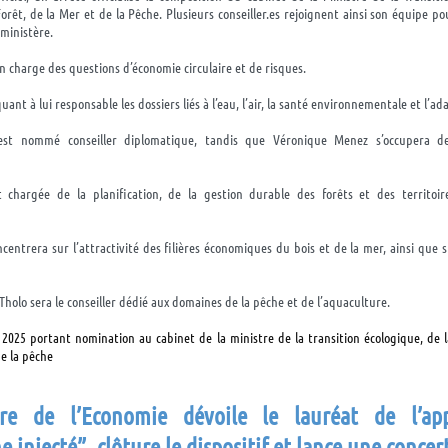
Forêt, de la Mer et de la Pêche. Plusieurs conseiller.es rejoignent ainsi son équipe p
 ministère.
n charge des questions d’économie circulaire et de risques.
uant à lui responsable les dossiers liés à l’eau, l’air, la santé environnementale et l’a
st nommé conseiller diplomatique, tandis que Véronique Menez s’occupera de
chargée de la planification, de la gestion durable des forêts et des territoir
centrera sur l’attractivité des filières économiques du bois et de la mer, ainsi que
Tholo sera le conseiller dédié aux domaines de la pêche et de l’aquaculture.
 2025 portant nomination au cabinet de la ministre de la transition écologique, de la
de la pêche
ère de l’Economie
dévoile
le lauréat de l’app
 injecté”, clôture le dispositif et lance une concer