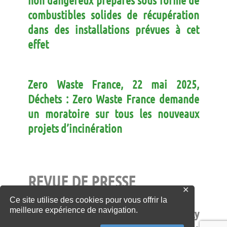
combustibles solides de récupération
dans des installations prévues à cet
effet
Zero Waste France, 22 mai 2025,
Déchets : Zero Waste France demande
un moratoire sur tous les nouveaux
projets d’incinération
REVUE DE PRESSE
✕
Ce site utilise des cookies pour vous offrir la
meilleure expérience de navigation.
KPMG
, 6 août 2025, Rapport Circularity