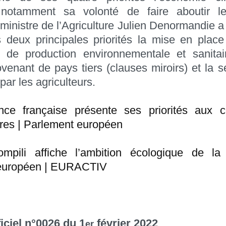
 notamment sa volonté de faire aboutir l
 ministre de l’Agriculture Julien Denormandie a
deux principales priorités la mise en plac
s de production environnementale et sanitai
ovenant de pays tiers (clauses miroirs) et la s
par les agriculteurs.
nce française présente ses priorités aux 
res | Parlement européen
mpili affiche l’ambition écologique de l
européen | EURACTIV
iciel n°0026 du 1
février 2022
er