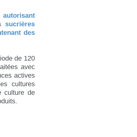
utorisant
 sucrières
ntenant des
riode de 120
raitées avec
nces actives
es cultures
 culture de
duits.