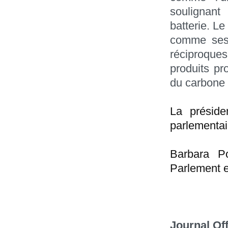
soulignant
batterie. Le
comme ses 
réciproque
produits pr
du carbone 
La préside
parlementai
Barbara Po
Parlement 
Journal Off