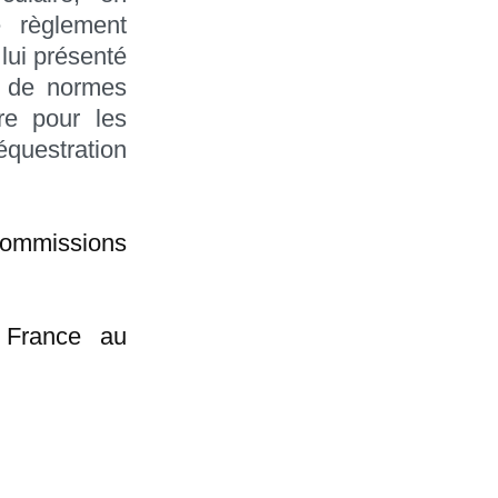
e règlement
 lui présenté
e de normes
re pour les
équestration
commissions
a France au