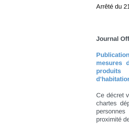
Arrêté du 2
Journal Off
Publicatio
mesures de
produits
d’habitatio
Ce décret v
chartes dé
personnes l
proximité d