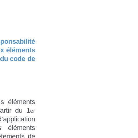
sponsabilité
ux éléments
s du code de
es éléments
artir du 1
er
’application
es éléments
êtements de