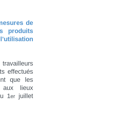
 mesures de
s produits
’utilisation
travailleurs
ts effectués
ent que les
 aux lieux
du 1
juillet
er