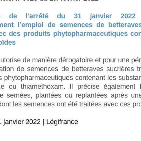
ion de l’arrêté du 31 janvier 2022 a
ement l’emploi de semences de betteraves
vec des produits phytopharmaceutiques co
oïdes
autorise de manière dérogatoire et pour une pé
lisation de semences de betteraves sucrières t
s phytopharmaceutiques contenant les substa
ide ou thiamethoxam. Il précise également l
re semées, plantées ou replantées après une
dont les semences ont été traitées avec ces pro
1 janvier 2022 | Légifrance