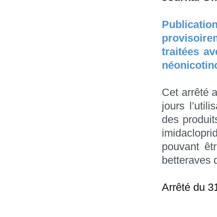
Publicat
provisoir
traitées a
néonicotin
Cet arrêté 
jours l’uti
des produit
imidaclopr
pouvant êt
betteraves 
Arrêté du 3