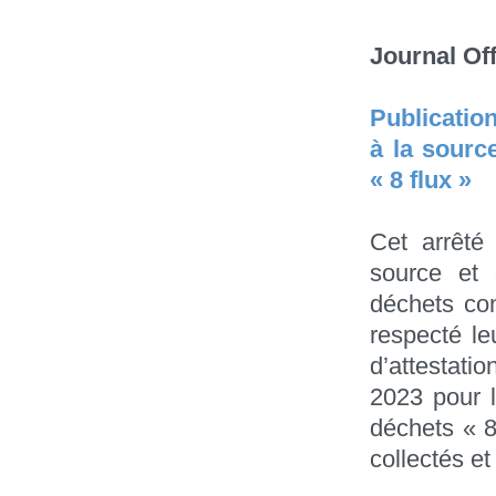
Journal Off
Publication
à la sourc
« 8 flux »
Cet arrêté
source et 
déchets con
respecté le
d’attestatio
2023 pour l
déchets « 8
collectés et