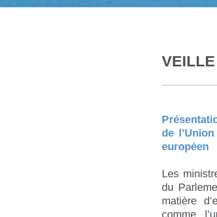
VEILL
Présentati
de l’Union
européen
Les ministr
du Parlemen
matière d’
comme l’un