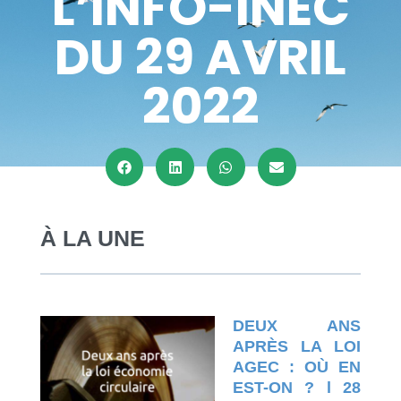
L’INFO-INEC
DU 29 AVRIL
2022
À LA UNE
DEUX ANS
APRÈ
S LA LOI
A
GEC : OÙ EN
EST-ON ? l 28