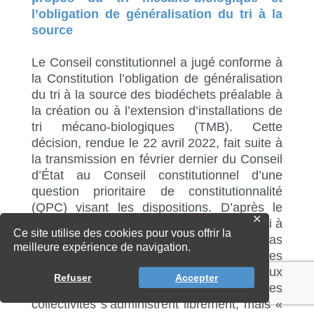
l’obligation de généralisation du tri à la
source
Le Conseil constitutionnel a jugé conforme à
la Constitution l’obligation de généralisation
du tri à la source des biodéchets préalable à
la création ou à l’extension d’installations de
tri mécano-biologiques (TMB). Cette
décision, rendue le 22 avril 2022, fait suite à
la transmission en février dernier du Conseil
d’État au Conseil constitutionnel d’une
question prioritaire de constitutionnalité
(QPC) visant les dispositions. D’après le
✕
Conseil, l’obligation de généralisation du tri à
Ce site utilise des cookies pour vous offrir la
la source des biodéchets ne s’oppose pas
meilleure expérience de navigation.
au principe de libre administration des
collectivités territoriales. Conformément aux
Refuser
Accepter
articles 34 et 72 de la Constitution, les
collectivités s’administrent librement, mais «