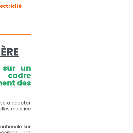
ectricité
IÈRE
 sur un
e cadre
ment des
vise à adapter
ielles modifiée
 nationale sur
onibles. Les