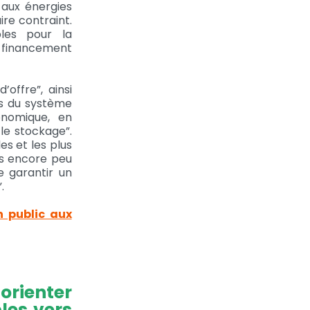
 aux énergies
re contraint.
bles pour la
r financement
offre”, ainsi
ns du système
conomique, en
 le stockage”.
es et les plus
es encore peu
e garantir un
.
n public aux
orienter
les vers