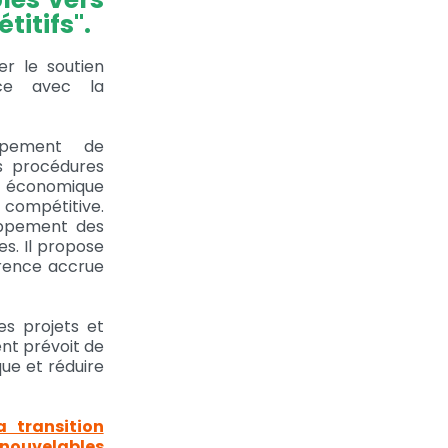
itifs".
r le soutien
nce avec la
oppement de
es procédures
té économique
 compétitive.
oppement des
s. Il propose
rrence accrue
les projets et
nt prévoit de
que et réduire
 transition
enouvelables