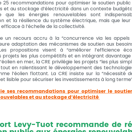
e 25 recommandations pour optimiser le soutien public
s et au stockage d’électricité dans un contexte budgétai
le que les énergies renouvelables sont indispensa
n et la résilience du système électrique, mais que leu
 efficace à l’échelle de la collectivité.
se un recours accru à la “concurrence via les appels d’
leure adaptation des mécanismes de soutien aux besoi
 Les propositions visent à “améliorer l’efficience é
s projets les plus compétitifs et en intégrant davantage
éolien en mer, la CRE privilégie les projets “les plus simpl
, tout en ralentissant le développement des technologi
e l’éolien flottant. La CRE insiste sur la “nécessité d
et lisible pour sécuriser les investissements à long terme”
ie ses recommandations pour optimiser le soutie
ouvelables et au stockage d’électricité
ort Levy-Tuot recommande de ré
ien public aux énergies renouvelab