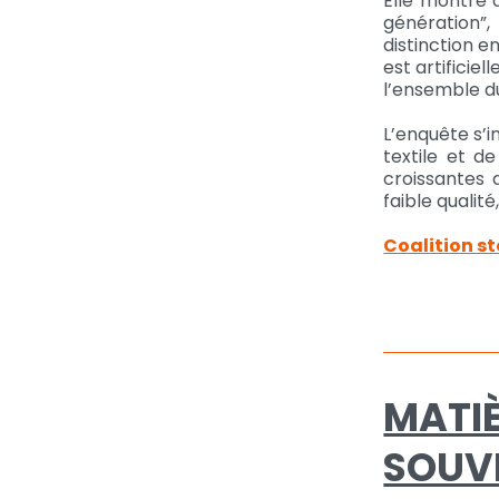
Elle montre 
génération”,
distinction 
est artificie
l’ensemble d
L’enquête s’i
textile et d
croissantes 
faible qualit
Coalition s
MATIÈ
SOUV