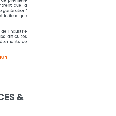
 “de première
ntrent que la
e génération”
et indique que
de l’industrie
s difficultés
 vêtements de
HION
CES &