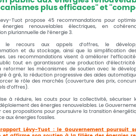
canismes plus efficaces" et "compét
Levy-Tuot propose 45 recommandations pour optimise
 énergies renouvelables électriques, en cohére
n pluriannuelle de l’énergie 3.
gie le recours aux appels d’offres, le dével
mation et du stockage, ainsi que la simplification d
ves. Les recommandations visent à améliorer l’efficaci
ublic tout en garantissant une production d’électricité
t à reformer les mécanismes de soutien avec le dével
gré à gré, la réduction progressive des aides automatique
forcer le rôle des marchés (couverture des prix, concu
ls d’offres).
se à réduire, les couts pour la collectivité, sécuriser 
 déploiement des énergies renouvelables. Le Gouverneme
 ces propositions pour poursuivre la transition énergéti
 aux énergies fossiles.
rapport Lévy-Tuot : le Gouvernement poursuit sa
 et affirme son soutien à la filière des énergies r