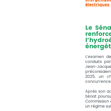
électriques
Le Séna
renforc
l’hydro
énergét
L’examen de 
conduits par
Jean-Jacque
préconisaien
2025, un ch
concurrence d
Après son ad
Sénat poursui
Commission e
un régime sui