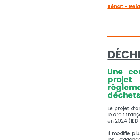
Sénat – Rela
DÉCHE
Une co
projet
régleme
déchets 
Le projet d’a
le droit franç
en 2024 (IED 
Il modifie pl
les exigenc