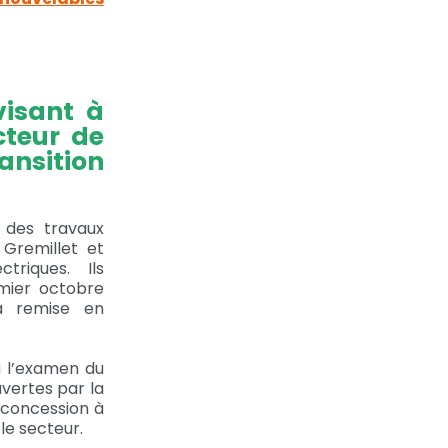
visant à
cteur de
ansition
é des travaux
 Gremillet et
triques. Ils
emier octobre
la remise en
à l’examen du
uvertes par la
 concession à
le secteur.