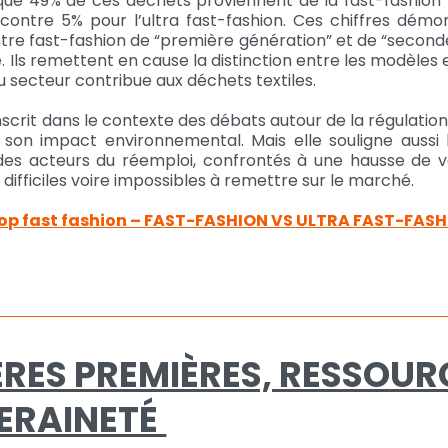
que 49% de ces déchets proviennent de la fast-fashion
 contre 5% pour l’ultra fast-fashion. Ces chiffres démo
entre fast-fashion de “première génération” et de “second
lle. Ils remettent en cause la distinction entre les modèles 
u secteur contribue aux déchets textiles.
nscrit dans le contexte des débats autour de la régulation 
e son impact environnemental. Mais elle souligne aussi le
des acteurs du réemploi, confrontés à une hausse de
é, difficiles voire impossibles à remettre sur le marché.
top fast fashion – FAST-FASHION VS ULTRA FAST-FAS
RES PREMIÈRES, RESSOUR
ERAINETÉ