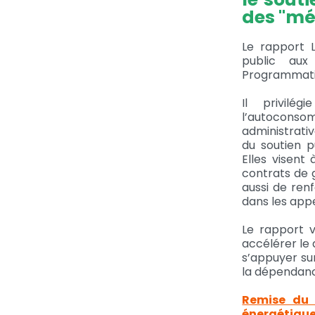
des "mé
Le rapport 
public aux
Programmatio
Il privilé
l’autoconsom
administrati
du soutien p
Elles visen
contrats de 
aussi de ren
dans les appe
Le rapport vi
accélérer le
s’appuyer sur
la dépendance
Remise du 
énergétique