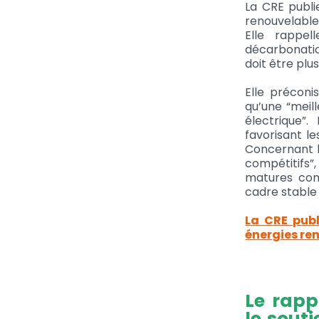
La CRE publi
renouvelable
Elle rappel
décarbonatio
doit être plus
Elle préconi
qu’une “meil
électrique”.
favorisant le
Concernant l’
compétitifs”
matures comm
cadre stable 
La CRE publ
énergies ren
Le rapp
le sout