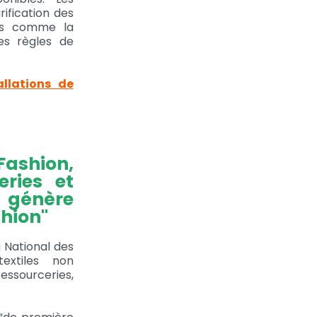
rification des
ues comme la
des règles de
allations de
Fashion,
ries et
n génère
shion"
 National des
extiles non
essourceries,