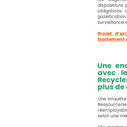
dispositions 
obligations
gazéificatio
surveillance
Projet d’ar
traitement 
Une enq
avec l
Recycle
plus de 
Une enquête 
Ressourcer
réemployable
selon une mé